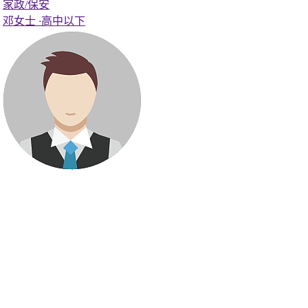
家政/保安
邓女士
·
高中以下