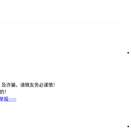
 及诈骗，请微友务必谨慎！
历的！
举报>>>